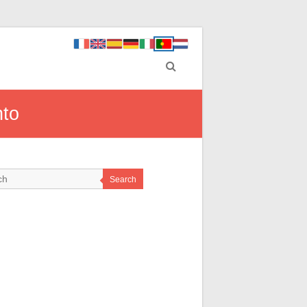
nto
Search