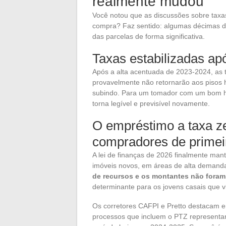
realmente mudou
Você notou que as discussões sobre taxa
compra? Faz sentido: algumas décimas 
das parcelas de forma significativa.
Taxas estabilizadas apó
Após a alta acentuada de 2023-2024, as t
provavelmente não retornarão aos pisos 
subindo. Para um tomador com um bom his
torna legível e previsível novamente.
O empréstimo a taxa z
compradores de primei
A lei de finanças de 2026 finalmente ma
imóveis novos, em áreas de alta demanda
de recursos e os montantes não foram 
determinante para os jovens casais que v
Os corretores CAFPI e Pretto destacam 
processos que incluem o PTZ representam