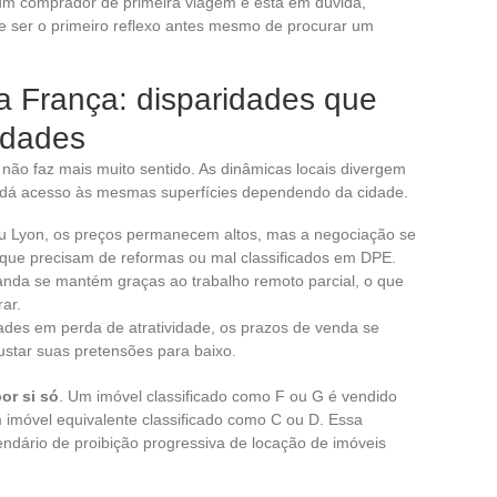
um comprador de primeira viagem e está em dúvida,
eve ser o primeiro reflexo antes mesmo de procurar um
na França: disparidades que
idades
 não faz mais muito sentido. As dinâmicas locais divergem
dá acesso às mesmas superfícies dependendo da cidade.
u Lyon, os preços permanecem altos, mas a negociação se
que precisam de reformas ou mal classificados em DPE.
nda se mantém graças ao trabalho remoto parcial, o que
ar.
ades em perda de atratividade, os prazos de venda se
star suas pretensões para baixo.
or si só
. Um imóvel classificado como F ou G é vendido
 imóvel equivalente classificado como C ou D. Essa
ndário de proibição progressiva de locação de imóveis