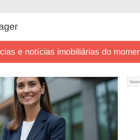
ager
ias e notícias imobiliárias do mome