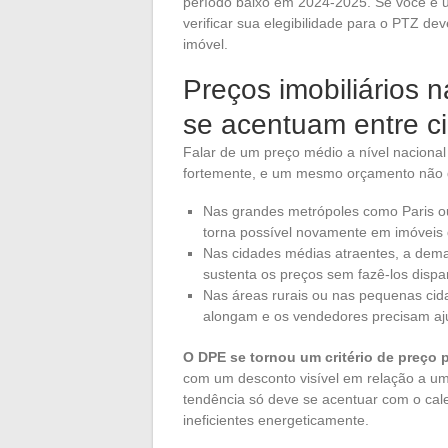
período baixo em 2024-2025. Se você é 
verificar sua elegibilidade para o PTZ d
imóvel.
Preços imobiliários 
se acentuam entre c
Falar de um preço médio a nível nacional
fortemente, e um mesmo orçamento não 
Nas grandes metrópoles como Paris o
torna possível novamente em imóveis 
Nas cidades médias atraentes, a dema
sustenta os preços sem fazê-los dispar
Nas áreas rurais ou nas pequenas cid
alongam e os vendedores precisam aju
O DPE se tornou um critério de preço p
com um desconto visível em relação a um
tendência só deve se acentuar com o cale
ineficientes energeticamente.