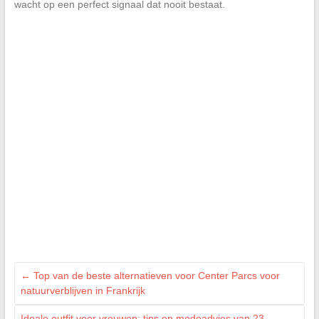
wacht op een perfect signaal dat nooit bestaat.
←
Top van de beste alternatieven voor Center Parcs voor
natuurverblijven in Frankrijk
Ideale outfit voor vrouwen: tips en modeadvies van 23