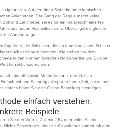
n zu ignorieren. Auf der einen Seite die amerikanischen
äischen Anleitungen: Der Gang der Regale macht keine
 Zoll und Zentimeter, sei es für ein maßgeschneidertes
hl eines neuen Flachbildschirms. Überall gilt die gleiche
atz für Annäherungen.
en Angelrute, die Schlosser, die ein amerikanisches Schloss
ignerstück verfeinern möchten: Alle stehen vor dem
schiede in den Normen zwischen Nordamerika und Europa
 Wert korrekt umzurechnen.
esteht die effektivste Methode darin, den Zoll cm
nfachheit und Schnelligkeit sparen Ihnen Zeit, sei es bei
er einfach bevor Sie eine Online-Bestellung bestätigen.
hode einfach verstehen:
nkrete Beispiele
ieren Sie den Wert in Zoll mit 2,54 oder teilen Sie die
en. Nichts Schwieriges, aber die Gewohnheit kommt mit dem