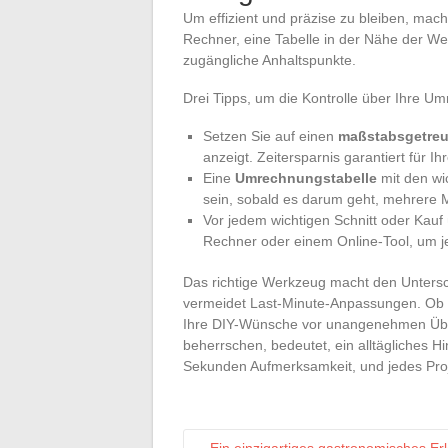
Um effizient und präzise zu bleiben, mach
Rechner, eine Tabelle in der Nähe der Wer
zugängliche Anhaltspunkte.
Drei Tipps, um die Kontrolle über Ihre U
Setzen Sie auf einen
maßstabsgetreu
anzeigt. Zeitersparnis garantiert für 
Eine
Umrechnungstabelle
mit den wi
sein, sobald es darum geht, mehrere 
Vor jedem wichtigen Schnitt oder Kau
Rechner oder einem Online-Tool, um j
Das richtige Werkzeug macht den Untersch
vermeidet Last-Minute-Anpassungen. Ob di
Ihre DIY-Wünsche vor unangenehmen Übe
beherrschen, bedeutet, ein alltägliches H
Sekunden Aufmerksamkeit, und jedes Proje
←
Ein einzigartiges gastronomisches Erl