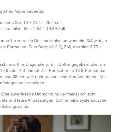
täglichen Maße bedeutet:
echnen Sie: 10 × 2,54 = 25,4 cm.
s, zu teilen: 50 ÷ 2,54 ≈ 19,69 Zoll.
man ihn zuerst in Dezimalzahlen umwandeln: 3/4 wird zu
3
 die Formel an. Zum Beispiel: 2
⁄
Zoll, das sind 2,75 ×
4
dschirme. Ihre Diagonale wird in Zoll angegeben, aber die
 16:9 oder 4:3. Ein 55-Zoll-Fernseher im 16:9-Format hat
he von 68 cm, weit entfernt von schnellen Annahmen. Vor
Aufhängen zu vermeiden.
: Eine zuverlässige Umrechnung vermeidet schlecht
eräte und teure Anpassungen. Sich an eine systematische
urückzugewinnen.