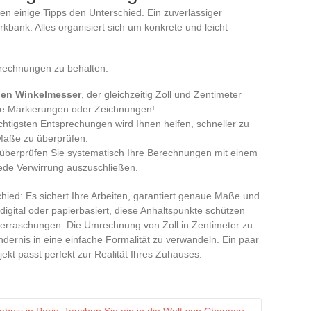
en einige Tipps den Unterschied. Ein zuverlässiger
kbank: Alles organisiert sich um konkrete und leicht
mrechnungen zu behalten:
en Winkelmesser
, der gleichzeitig Zoll und Zentimeter
Ihre Markierungen oder Zeichnungen!
chtigsten Entsprechungen wird Ihnen helfen, schneller zu
Maße zu überprüfen.
f überprüfen Sie systematisch Ihre Berechnungen mit einem
ede Verwirrung auszuschließen.
ied: Es sichert Ihre Arbeiten, garantiert genaue Maße und
gital oder papierbasiert, diese Anhaltspunkte schützen
rraschungen. Die Umrechnung von Zoll in Zentimeter zu
indernis in eine einfache Formalität zu verwandeln. Ein paar
kt passt perfekt zur Realität Ihres Zuhauses.
ebnis in Paris: Tauchen Sie ein in die Welt von Chapeau