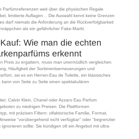
die Parfümreferenzen weit über die physischen Regale
bel, limitierte Auflagen… Die Auswahl kennt keine Grenzen
es darf niemals die Anforderung an die Rückverfolgbarkeit
hnäppchen als ein gefährlicher Fake-Markt.
 Kauf: Wie man die echten
rkenparfüms erkennt
n Preis zu ergattern, muss man unermüdlich vergleichen.
tung, Häufigkeit der Sortimentserneuerungen und
rfüm, sei es ein Herren-Eau de Toilette, ein klassisches
, kann von Seite zu Seite einen spektakulären
er, Calvin Klein, Chanel oder Azzaro Eau Parfum
eboten zu niedrigen Preisen. Die Plattformen
p, mit präzisen Filtern: olfaktorische Familie, Format,
Hinweise “vorübergehend nicht verfügbar” oder “begrenzter
ignorieren sollte: Sie kündigen oft ein Angebot mit ultra-