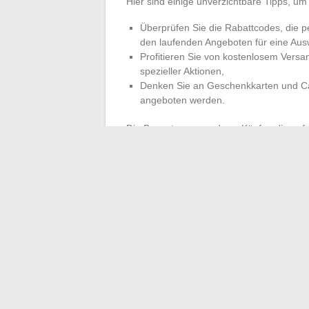
Hier sind einige unverzichtbare Tipps, um
Überprüfen Sie die Rabattcodes, die p
den laufenden Angeboten für eine Au
Profitieren Sie von kostenlosem Vers
spezieller Aktionen,
Denken Sie an Geschenkkarten und Ca
angeboten werden.
Die Bewertungen anderer Käufer, die auf 
Überraschungen zu vermeiden. Fügen Sie
einen beruhigenden Rahmen, um Ihr Parfü
Klassiker oder temporäre Editionen.
An der Schnittstelle von Gelegenheit und
Parfüm sowohl Schnelligkeit als auch Klar
ein Angebot schnell vergriffen… aber das n
←
Wie man Maße einfach in Zoll und Ze