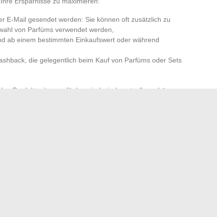
 Ihre Ersparnisse zu maximieren:
er E-Mail gesendet werden: Sie können oft zusätzlich zu
swahl von Parfüms verwendet werden,
and ab einem bestimmten Einkaufswert oder während
shback, die gelegentlich beim Kauf von Parfüms oder Sets
den Produktseiten verfügbar sind, sind wertvoll, um böse
 dazu klare Rückgabebedingungen hinzu, und Sie erhalten
m online zu kaufen, sei es Neuheiten, unverzichtbare
 Wachsamkeit erfordert die Suche nach einem reduzierten
heit. Ein Alarm, eine Benachrichtigung, und manchmal ist
ächste ist nie weit entfernt für den, der aufmerksam bleibt.
ntimeter für Ihre Heimprojekte umwandelt