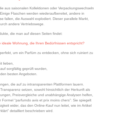
 die aus saisonalen Kollektionen oder Verpackungswechseln
Einige Flaschen werden wiederaufbereitet, andere in
e fallen, die Auswahl explodiert. Dieser parallele Markt,
 durch andere Vertriebswege.
odukte, die man auf diesen Seiten findet:
e ideale Wohnung, die Ihren Bedürfnissen entspricht?
perfekt, um ein Parfüm zu entdecken, ohne sich ruiniert zu
it lieben,
uf sorgfältig geprüft wurden,
 den besten Angeboten.
ngen, die auf zu intransparenten Plattformen lauern.
Transparenz setzen, sowohl hinsichtlich der Herkunft als
ungen, Preisvergleiche und unabhängige Analysen helfen,
 Formel “parfumdo avis et prix moins chers”: Sie spiegelt
gkeit wider, das den Online-Kauf nun leitet, wie im Artikel
lärt” detailliert beschrieben wird.