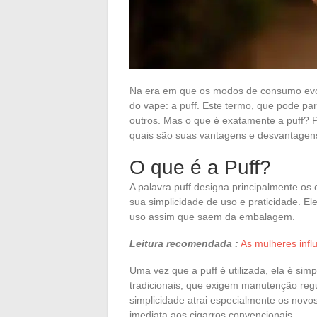
Na era em que os modos de consumo evo
do vape: a puff. Este termo, que pode pa
outros. Mas o que é exatamente a puff? 
quais são suas vantagens e desvantagen
O que é a Puff?
A palavra puff designa principalmente os 
sua simplicidade de uso e praticidade. E
uso assim que saem da embalagem.
Leitura recomendada :
As mulheres infl
Uma vez que a puff é utilizada, ela é sim
tradicionais, que exigem manutenção reg
simplicidade atrai especialmente os novo
imediata aos cigarros convencionais.