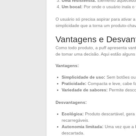
Uma resistência:
Elemento aquecedor 
Um bocal:
Por onde o usuário inala o
O usuário só precisa aspirar para ativar
simplicidade que a torna um produto-chav
Vantagens e Desvan
Como todo produto, a puff apresenta van
de tomar uma decisão. Aqui estão alguns
Vantagens:
Simplicidade de uso:
Sem botões ou 
Praticidade:
Compacta e leve, cabe f
Variedade de sabores:
Permite desco
Desvantagens:
Ecológica:
Produto descartável, gera 
recarregáveis.
Autonomia limitada:
Uma vez que a ba
descartada.