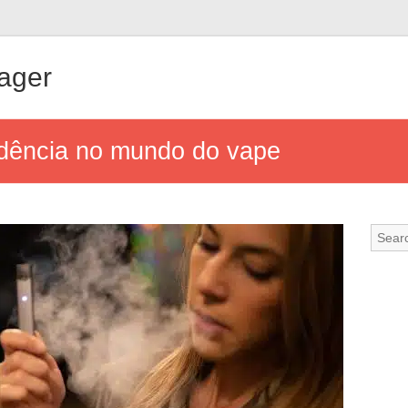
ager
ndência no mundo do vape