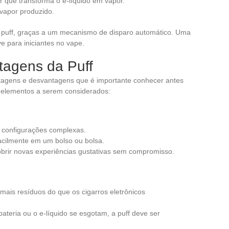
que transforma o e-líquido em vapor.
 vapor produzido.
 a puff, graças a um mecanismo de disparo automático. Uma
e para iniciantes no vape.
tagens da Puff
tagens e desvantagens que é importante conhecer antes
 elementos a serem considerados:
configurações complexas.
acilmente em um bolso ou bolsa.
brir novas experiências gustativas sem compromisso.
mais resíduos do que os cigarros eletrônicos
teria ou o e-líquido se esgotam, a puff deve ser