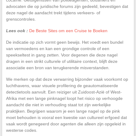
advocaten die op juridische forums zijn gedeeld, bevestigen dat
deze nagel de aandacht trekt tijdens verkeers- of
grenscontroles.
Lees ook :
De Beste Sites om een Cruise te Boeken
De indicatie op zich vormt geen bewijs. Het voedt een bundel
van vermoedens en kan een grondige controle of een
speekseltest in gang zetten. Voor degenen die deze nagel
dragen in een strikt culturele of utilitaire context, blijft deze
associatie een bron van terugkerende misverstanden.
We merken op dat deze verwarring bijzonder vaak voorkomt op
luchthavens, waar visuele profilering de geautomatiseerde
detectietools aanvult. Een reiziger uit Zuidoost-Azië of West-
Afrika met een lange pinknagel loopt het risico op verhoogde
aandacht die niet in verhouding staat tot zijn werkelijke
praktijken. Begrijpen waarom je een lange nagel op de pink
moet behouden is vooral een kwestie van cultureel erfgoed dat
vaak wordt genegeerd door agenten die alleen zijn opgeleid in
westerse codes.