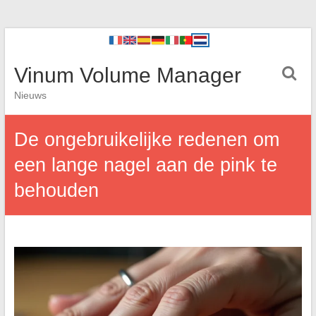
Vinum Volume Manager
Nieuws
De ongebruikelijke redenen om
een lange nagel aan de pink te
behouden