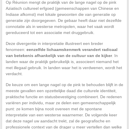
Op Réunion mengt de praktijk van de lange nagel op de pink
Aziatisch cultureel erfgoed (gemeenschappen van Chinese en
Indiase afkomst) met lokale gewoonten die van generatie op
generatie zijn doorgegeven. De gebaar heeft daar niet dezelfde
connotatie als in westerse metropolen, waar het vaak wordt
gereduceerd tot een associatie met druggebruik.
Deze divergentie in interpretatie illustreert een breder
fenomeen:
eenzelfde lichaamskenmerk verandert radicaal
van betekenis afhankelijk van de cultuur van de kijker
. In
landen waar de praktijk gebruikelijk is, associeert niemand het
met illegaal gebruik. In landen waar het is verdwenen, wordt het
verdacht.
De keuze om een lange nagel op de pink te behouden blijft in de
meeste gevallen een opzettelijke daad die culturele identiteit,
praktische functie en statusbevestiging combineert. De redenen
variëren per individu, maar ze delen een gemeenschappelijk
punt: ze komen bijna nooit overeen met de spontane
interpretatie van een westerse waarnemer. De volgende keer
dat deze nagel uw aandacht trekt, zal de geografische en
professionele context van de drager u meer vertellen dan welke