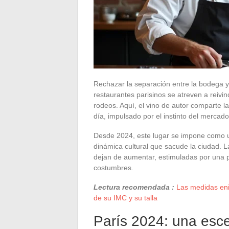
Rechazar la separación entre la bodega y
restaurantes parisinos se atreven a reiv
rodeos. Aquí, el vino de autor comparte l
día, impulsado por el instinto del mercado 
Desde 2024, este lugar se impone como un
dinámica cultural que sacude la ciudad. La
dejan de aumentar, estimuladas por una 
costumbres.
Lectura recomendada :
Las medidas enig
de su IMC y su talla
París 2024: una esce