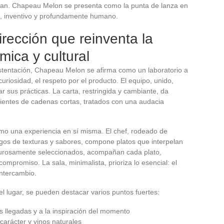
azan. Chapeau Melon se presenta como la punta de lanza en
t, inventivo y profundamente humano.
rección que reinventa la
mica y cultural
 ostentación, Chapeau Melon se afirma como un laboratorio a
curiosidad, el respeto por el producto. El equipo, unido,
 sus prácticas. La carta, restringida y cambiante, da
ientes de cadenas cortas, tratados con una audacia
omo una experiencia en sí misma. El chef, rodeado de
gos de texturas y sabores, compone platos que interpelan
rigurosamente seleccionados, acompañan cada plato,
compromiso. La sala, minimalista, prioriza lo esencial: el
intercambio.
del lugar, se pueden destacar varios puntos fuertes:
s llegadas y a la inspiración del momento
carácter y vinos naturales