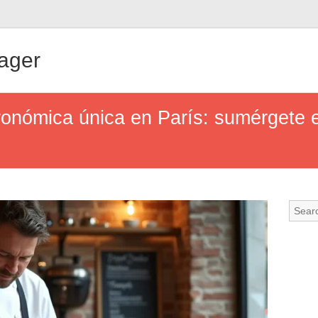
ager
ronómica única en París: sumérgete e