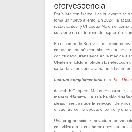
efervescencia
París late con fuerza. Los bulevares se an
toma un nuevo aliento. En 2024, la actualid
restaurantes, y Chapeau Melon encarna p
convierte en un terreno de expresión, do
En el centro de Belleville, el terroir se r
componen menús cambiantes que se ajusta
con cuidado, trabajados en la medida just
Olviden el folclore, olviden los efectos: 
carta de vinos donde la naturalidad no es
Lectura complementaria :
La Puff: Una
descubrir Chapeau Melon restaurante, es a
manera diferente. La sala ha sido diseñada
ideas, mientras que la selección de vino
encuentro con la época, el barrio, y una v
Una programación renovada refuerza esta 
con viticultores, colaboraciones puntuales