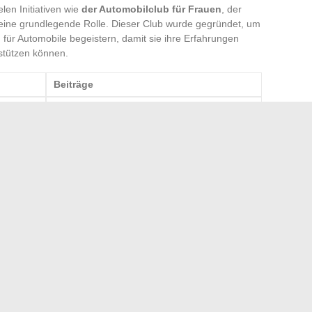
len Initiativen wie
der Automobilclub für Frauen
, der
eine grundlegende Rolle. Dieser Club wurde gegründet, um
 für Automobile begeistern, damit sie ihre Erfahrungen
rstützen können.
Beiträge
in
Leitung von Citroën und Peugeot
Erfolge im Motorsport
eigt, dass Frauen weiterhin an Boden gewinnen. Ihr
eist, dass Fähigkeiten und Entschlossenheit historische
tiven Anstrengungen ebnen den Weg für eine inklusivere
 des Dampfens
die ideale Wohnung, die Ihren Bedürfnissen entspricht?
→