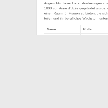
Angesichts dieser Herausforderungen spie
1898 von Anne d’Uzès gegründet wurde, 
einen Raum für Frauen zu bieten, die sich
teilen und ihr berufliches Wachstum unte
Name
Rolle
Linda Jackson
Geschäftsführer
Danica Patrick
Rennfahrerin
Die Entwicklung der Automobilindustrie z
wachsender Einfluss in diesem Sektor bew
Barrieren überwinden können. Ihre kollek
und vielfältigere Branche.
←
La Puff: Ein neuer Trend in der Welt
Wie findet man 