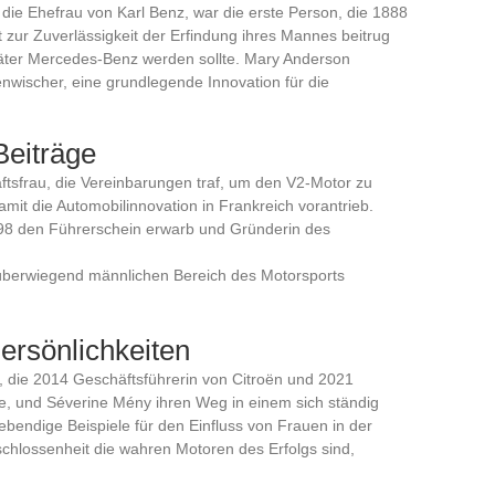
 die Ehefrau von Karl Benz, war die erste Person, die 1888
 zur Zuverlässigkeit der Erfindung ihres Mannes beitrug
päter Mercedes-Benz werden sollte. Mary Anderson
wischer, eine grundlegende Innovation für die
eiträge
ftsfrau, die Vereinbarungen traf, um den V2-Motor zu
mit die Automobilinnovation in Frankreich vorantrieb.
1898 den Führerschein erwarb und Gründerin des
 überwiegend männlichen Bereich des Motorsports
ersönlichkeiten
, die 2014 Geschäftsführerin von Citroën und 2021
, und Séverine Mény ihren Weg in einem sich ständig
lebendige Beispiele für den Einfluss von Frauen in der
chlossenheit die wahren Motoren des Erfolgs sind,