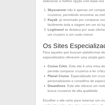
selecionar a melhor opção com base nos c
Skyscanner
não é apenas um compar
cruzeiros, permitindo encontrar as mel
Kayak
, já renomado por comparar voo
facilmente toda a viagem em um só lu
Logitravel
se destaca por suas ofertas
um cruzeiro a um custo menor.
Os Sites Especializ
Para aqueles que buscam plataformas dedi
especializados oferecem uma ampla gama
Cruise Critic
: Este site é uma mina de
permite comparar cruzeiros e ler críti
Planet Cruise
: Especializado em cruz
personalizáveis e conselhos de especia
Dreamlines
: Este site oferece um mo
busca cruzeiros de alta qualidade.
Escolher o site certo para reservar um c