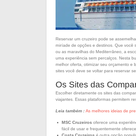
Reservar um cruzeiro pode se assemelha
miríade de opções e destinos. Que você 
ou as maravilhas do Mediterrâneo, a esco
uma experiência sem percalços. Nesta bus
melhor oferta, otimizar seu orçamento e b
sites você deve se voltar para reservar s
Os Sites das Compan
Escolher diretamente os sites das compa
viajantes. Essas plataformas permitem res
Leia também :
As melhores ideias de pr
MSC Cruzeiros
oferece uma experiênci
fácil de usar e frequentemente oferec
Costa Cruzeiros
é outra opção popula