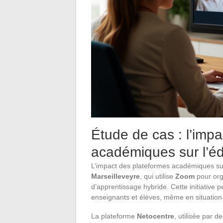
Étude de cas : l’imp
académiques sur l’é
L’impact des plateformes académiques sur
Marseilleveyre
, qui utilise
Zoom
pour org
d’apprentissage hybride. Cette initiative 
enseignants et élèves, même en situation
La plateforme
Netocentre
, utilisée par d