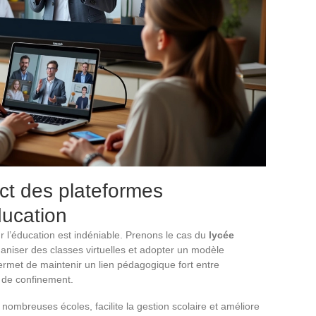
act des plateformes
ducation
 l’éducation est indéniable. Prenons le cas du
lycée
aniser des classes virtuelles et adopter un modèle
permet de maintenir un lien pédagogique fort entre
 de confinement.
e nombreuses écoles, facilite la gestion scolaire et améliore