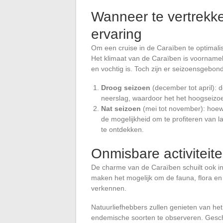
Wanneer te vertrekke
ervaring
Om een cruise in de Caraïben te optimalis
Het klimaat van de Caraïben is voornameli
en vochtig is. Toch zijn er seizoensgebond
Droog seizoen
(december tot april):
neerslag, waardoor het het hoogseizoen
Nat seizoen
(mei tot november): hoewe
de mogelijkheid om te profiteren van l
te ontdekken.
Onmisbare activiteit
De charme van de Caraïben schuilt ook in 
maken het mogelijk om de fauna, flora en 
verkennen.
Natuurliefhebbers zullen genieten van h
endemische soorten te observeren. Gesch