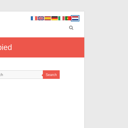
bied
Search