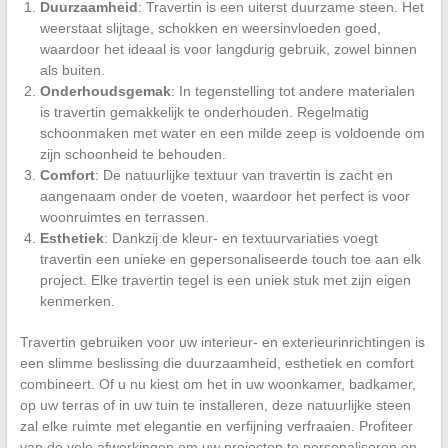
Duurzaamheid
: Travertin is een uiterst duurzame steen. Het
weerstaat slijtage, schokken en weersinvloeden goed,
waardoor het ideaal is voor langdurig gebruik, zowel binnen
als buiten.
Onderhoudsgemak
: In tegenstelling tot andere materialen
is travertin gemakkelijk te onderhouden. Regelmatig
schoonmaken met water en een milde zeep is voldoende om
zijn schoonheid te behouden.
Comfort
: De natuurlijke textuur van travertin is zacht en
aangenaam onder de voeten, waardoor het perfect is voor
woonruimtes en terrassen.
Esthetiek
: Dankzij de kleur- en textuurvariaties voegt
travertin een unieke en gepersonaliseerde touch toe aan elk
project. Elke travertin tegel is een uniek stuk met zijn eigen
kenmerken.
Travertin gebruiken voor uw interieur- en exterieurinrichtingen is
een slimme beslissing die duurzaamheid, esthetiek en comfort
combineert. Of u nu kiest om het in uw woonkamer, badkamer,
op uw terras of in uw tuin te installeren, deze natuurlijke steen
zal elke ruimte met elegantie en verfijning verfraaien. Profiteer
van de vele afwerkingen om uw projecten te personaliseren en