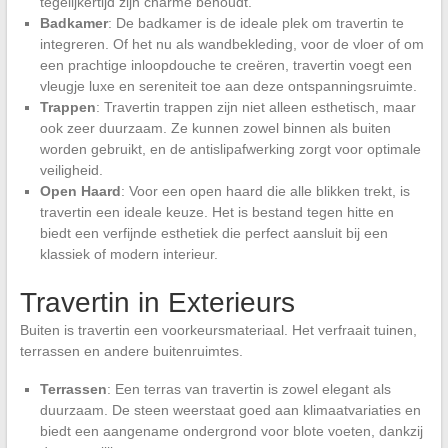
tegelijkertijd zijn charme behoudt.
Badkamer
: De badkamer is de ideale plek om travertin te
integreren. Of het nu als wandbekleding, voor de vloer of om
een prachtige inloopdouche te creëren, travertin voegt een
vleugje luxe en sereniteit toe aan deze ontspanningsruimte.
Trappen
: Travertin trappen zijn niet alleen esthetisch, maar
ook zeer duurzaam. Ze kunnen zowel binnen als buiten
worden gebruikt, en de antislipafwerking zorgt voor optimale
veiligheid.
Open Haard
: Voor een open haard die alle blikken trekt, is
travertin een ideale keuze. Het is bestand tegen hitte en
biedt een verfijnde esthetiek die perfect aansluit bij een
klassiek of modern interieur.
Travertin in Exterieurs
Buiten is travertin een voorkeursmateriaal. Het verfraait tuinen,
terrassen en andere buitenruimtes.
Terrassen
: Een terras van travertin is zowel elegant als
duurzaam. De steen weerstaat goed aan klimaatvariaties en
biedt een aangename ondergrond voor blote voeten, dankzij