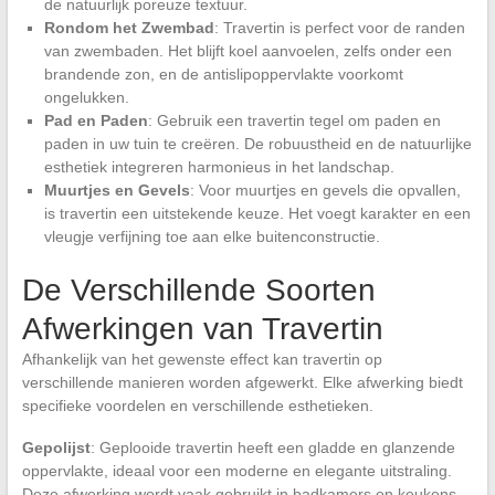
de natuurlijk poreuze textuur.
Rondom het Zwembad
: Travertin is perfect voor de randen
van zwembaden. Het blijft koel aanvoelen, zelfs onder een
brandende zon, en de antislipoppervlakte voorkomt
ongelukken.
Pad en Paden
: Gebruik een travertin tegel om paden en
paden in uw tuin te creëren. De robuustheid en de natuurlijke
esthetiek integreren harmonieus in het landschap.
Muurtjes en Gevels
: Voor muurtjes en gevels die opvallen,
is travertin een uitstekende keuze. Het voegt karakter en een
vleugje verfijning toe aan elke buitenconstructie.
De Verschillende Soorten
Afwerkingen van Travertin
Afhankelijk van het gewenste effect kan travertin op
verschillende manieren worden afgewerkt. Elke afwerking biedt
specifieke voordelen en verschillende esthetieken.
Gepolijst
: Geplooide travertin heeft een gladde en glanzende
oppervlakte, ideaal voor een moderne en elegante uitstraling.
Deze afwerking wordt vaak gebruikt in badkamers en keukens,