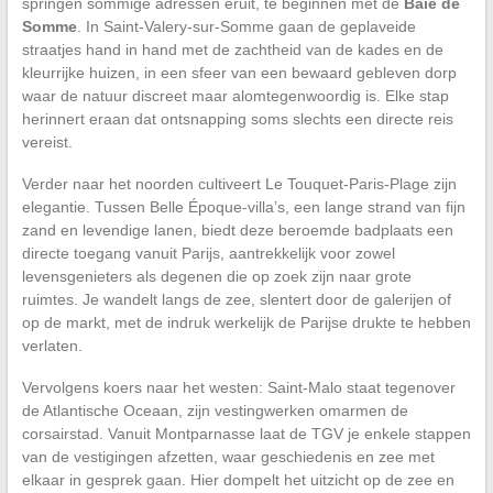
springen sommige adressen eruit, te beginnen met de
Baie de
Somme
. In Saint-Valery-sur-Somme gaan de geplaveide
straatjes hand in hand met de zachtheid van de kades en de
kleurrijke huizen, in een sfeer van een bewaard gebleven dorp
waar de natuur discreet maar alomtegenwoordig is. Elke stap
herinnert eraan dat ontsnapping soms slechts een directe reis
vereist.
Verder naar het noorden cultiveert Le Touquet-Paris-Plage zijn
elegantie. Tussen Belle Époque-villa’s, een lange strand van fijn
zand en levendige lanen, biedt deze beroemde badplaats een
directe toegang vanuit Parijs, aantrekkelijk voor zowel
levensgenieters als degenen die op zoek zijn naar grote
ruimtes. Je wandelt langs de zee, slentert door de galerijen of
op de markt, met de indruk werkelijk de Parijse drukte te hebben
verlaten.
Vervolgens koers naar het westen: Saint-Malo staat tegenover
de Atlantische Oceaan, zijn vestingwerken omarmen de
corsairstad. Vanuit Montparnasse laat de TGV je enkele stappen
van de vestigingen afzetten, waar geschiedenis en zee met
elkaar in gesprek gaan. Hier dompelt het uitzicht op de zee en