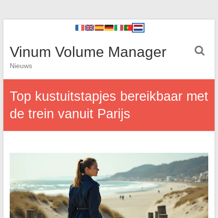
Vinum Volume Manager
Nieuws
Top kustuitstapjes bereikbaar met
de trein vanuit Parijs