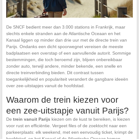
De SNCF bedient meer dan 3.000 stations in Frankrijk, maar
slechts enkele stranden aan de Atlantische Oceaan en het
Kanaal liggen op minder dan drie uur met de directe trein van
Parijs. Ondanks een dicht spoorwegnet vereisen de meeste
badplaatsen een overstap of een aanvullende autorit. Sommige
bestemmingen, die toch beroemd zijn, blijven onbereikbaar
zonder auto, terwijl andere, minder bekende, een snelle en
directe treinverbinding bieden. Dit contrast tussen
toegankelijkheid en populariteit verandert de gangbare ideeën
over zee-uitstapjes vanuit de hoofdstad.
Waarom de trein kiezen voor
een zee-uitstapje vanuit Parijs?
De
trein vanuit Parijs
kiezen om de kust te bereiken, is kiezen
voor rust en efficiëntie. Vergeet files of de zoektocht naar een
parkeerplaats: elk weekend, met een eenvoudig ticket, krimpt de
hoofdstad, en het Kanaal of de Atlantische Oceaan komen