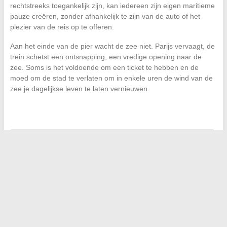
rechtstreeks toegankelijk zijn, kan iedereen zijn eigen maritieme
pauze creëren, zonder afhankelijk te zijn van de auto of het
plezier van de reis op te offeren.
Aan het einde van de pier wacht de zee niet. Parijs vervaagt, de
trein schetst een ontsnapping, een vredige opening naar de
zee. Soms is het voldoende om een ticket te hebben en de
moed om de stad te verlaten om in enkele uren de wind van de
zee je dagelijkse leven te laten vernieuwen.
←
Hoe uw carrière te boosten met de beste online vacatures
De onmisbare trends voor het organiseren van een unieke en
memorabele bruiloft in 2024
→
Search