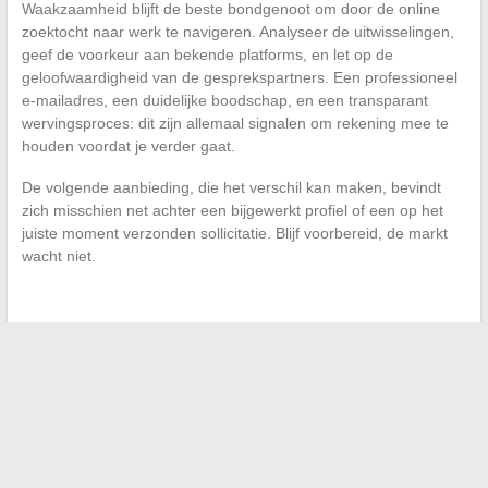
Waakzaamheid blijft de beste bondgenoot om door de online
zoektocht naar werk te navigeren. Analyseer de uitwisselingen,
geef de voorkeur aan bekende platforms, en let op de
geloofwaardigheid van de gesprekspartners. Een professioneel
e-mailadres, een duidelijke boodschap, en een transparant
wervingsproces: dit zijn allemaal signalen om rekening mee te
houden voordat je verder gaat.
De volgende aanbieding, die het verschil kan maken, bevindt
zich misschien net achter een bijgewerkt profiel of een op het
juiste moment verzonden sollicitatie. Blijf voorbereid, de markt
wacht niet.
←
Hoe online designer parfums met korting te vinden?
Top kustuitstapjes bereikbaar met de trein vanuit Parijs
→
Search