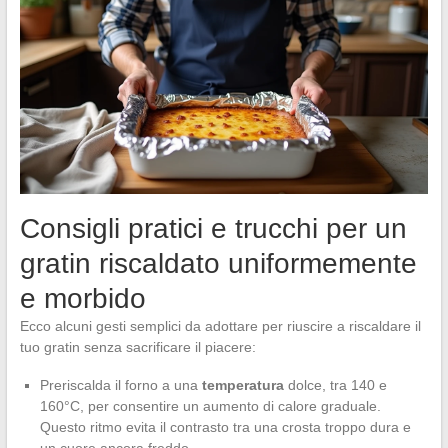
Consigli pratici e trucchi per un
gratin riscaldato uniformemente
e morbido
Ecco alcuni gesti semplici da adottare per riuscire a riscaldare il
tuo gratin senza sacrificare il piacere:
Preriscalda il forno a una
temperatura
dolce, tra 140 e
160°C, per consentire un aumento di calore graduale.
Questo ritmo evita il contrasto tra una crosta troppo dura e