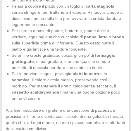
un cuore ancora freddo.
Pensa a coprire il piatto con un foglio di
carta stagnola
,
senza stringere, per trattenere il vapore. Rimuovila cinque a
dieci minuti prima della fine per ravvivare la crosta dorata e
leggermente croccante.
Per i gratin a base di patate, butternut, patate dolci o
verdure, aggiungi qualche cucchiaio di
panna
,
latte
o
brodo
sulla superficie prima di infornare. Questo gesto nutre il
piatto e garantisce una texture fondente.
Se ami le croste gratinate, cospargi un po’ di
formaggio
grattugiato
, di pangrattato, o anche qualche seme o
pezzetto di nocciola per dare croccantezza finale.
Per le porzioni singole, privilegia
piatti in vetro
o in
ceramica
: il calore circola meglio, preservando così il
morbido. Per mantenere il gratin caldo senza seccarlo, il
cassetto scaldavivande
rimane una buona opzione poco
prima di servire.
Alla fine, riscaldare un gratin è una questione di pazienza e
precisione. Il forno diventa così l’alleato di una golosità ritrovata,
quella che, ad ogni morso, ricorda i piaceri semplici e confortanti
della cucina condivisa.