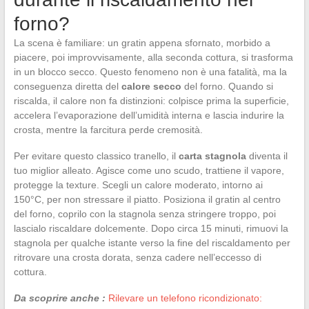
forno?
La scena è familiare: un gratin appena sfornato, morbido a
piacere, poi improvvisamente, alla seconda cottura, si trasforma
in un blocco secco. Questo fenomeno non è una fatalità, ma la
conseguenza diretta del
calore secco
del forno. Quando si
riscalda, il calore non fa distinzioni: colpisce prima la superficie,
accelera l’evaporazione dell’umidità interna e lascia indurire la
crosta, mentre la farcitura perde cremosità.
Per evitare questo classico tranello, il
carta stagnola
diventa il
tuo miglior alleato. Agisce come uno scudo, trattiene il vapore,
protegge la texture. Scegli un calore moderato, intorno ai
150°C, per non stressare il piatto. Posiziona il gratin al centro
del forno, coprilo con la stagnola senza stringere troppo, poi
lascialo riscaldare dolcemente. Dopo circa 15 minuti, rimuovi la
stagnola per qualche istante verso la fine del riscaldamento per
ritrovare una crosta dorata, senza cadere nell’eccesso di
cottura.
Da scoprire anche :
Rilevare un telefono ricondizionato: