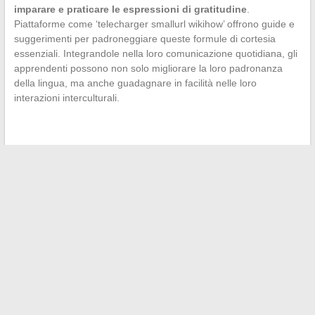
imparare e praticare le espressioni di gratitudine
.
Piattaforme come ‘telecharger smallurl wikihow’ offrono guide e
suggerimenti per padroneggiare queste formule di cortesia
essenziali. Integrandole nella loro comunicazione quotidiana, gli
apprendenti possono non solo migliorare la loro padronanza
della lingua, ma anche guadagnare in facilità nelle loro
interazioni interculturali.
←
Consigli pratici per scegliere la tua prossima auto: il caso
di alcune versioni della BMW Serie 1
Come navigare nel sistema di Pôle Emploi per ottimizzare la
propria ricerca di lavoro
→
Search