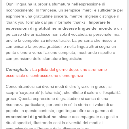
Ogni lingua ha la propria sfumatura nell’espressione di
riconoscimento. In francese, un semplice ‘merci’ è sufficiente per
esprimere una gratitudine sincera, mentre l’inglese distingue il
‘thank you’ formale dal più informale ‘thanks’.
Imparare le
espressioni di gratitudine in diverse lingue del mondo
è un
percorso che arricchisce non solo il vocabolario personale, ma
anche la competenza interculturale. La persona che riesce a
comunicare la propria gratitudine nella lingua altrui segna un
punto d’onore verso l’azione compiuta, mostrando rispetto e
comprensione delle sfumature linguistiche.
Consigliato :
La pillola del giorno dopo: uno strumento
essenziale di contraccezione d'emergenza
Concentrandosi sui diversi modi di dire ‘grazie in greco’, si
scopre ‘ευχαριστώ’ (efcharistó), che riflette il calore e l’ospitalità
greca. Questa espressione di gratitudine si carica di una
risonanza particolare, portando in sé la storia e i valori di un
popolo. In questo contesto, ogni lingua offre una gamma di
espressioni di gratitudine
, alcune accompagnate da gesti o
rituali specifici, illustrando così la diversità dei modi di
comunicazione all’interno delle diverse culture.