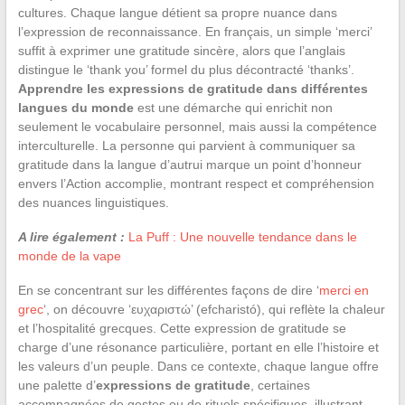
cultures. Chaque langue détient sa propre nuance dans
l’expression de reconnaissance. En français, un simple ‘merci’
suffit à exprimer une gratitude sincère, alors que l’anglais
distingue le ‘thank you’ formel du plus décontracté ‘thanks’.
Apprendre les expressions de gratitude dans différentes
langues du monde
est une démarche qui enrichit non
seulement le vocabulaire personnel, mais aussi la compétence
interculturelle. La personne qui parvient à communiquer sa
gratitude dans la langue d’autrui marque un point d’honneur
envers l’Action accomplie, montrant respect et compréhension
des nuances linguistiques.
A lire également :
La Puff : Une nouvelle tendance dans le
monde de la vape
En se concentrant sur les différentes façons de dire ‘
merci en
grec
‘, on découvre ‘ευχαριστώ’ (efcharistó), qui reflète la chaleur
et l’hospitalité grecques. Cette expression de gratitude se
charge d’une résonance particulière, portant en elle l’histoire et
les valeurs d’un peuple. Dans ce contexte, chaque langue offre
une palette d’
expressions de gratitude
, certaines
accompagnées de gestes ou de rituels spécifiques, illustrant