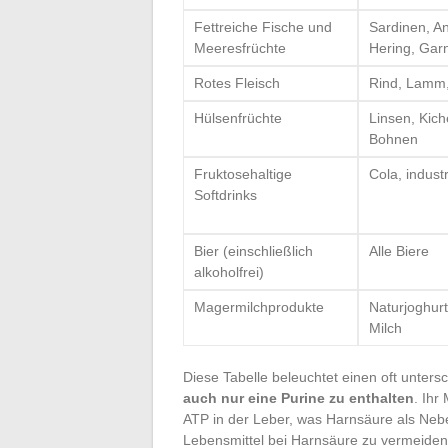
Fettreiche Fische und
Sardinen, An
Meeresfrüchte
Hering, Gar
Rotes Fleisch
Rind, Lamm,
Hülsenfrüchte
Linsen, Kich
Bohnen
Fruktosehaltige
Cola, industr
Softdrinks
Bier (einschließlich
Alle Biere
alkoholfrei)
Magermilchprodukte
Naturjoghurt,
Milch
Diese Tabelle beleuchtet einen oft unters
auch nur eine Purine zu enthalten
. Ihr
ATP in der Leber, was Harnsäure als Neb
Lebensmittel bei Harnsäure zu vermeiden