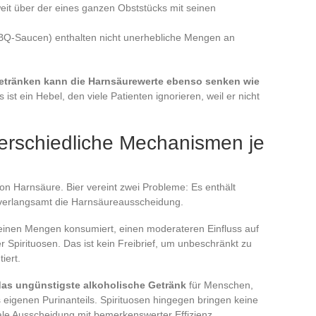
weit über der eines ganzen Obststücks mit seinen
 BBQ-Saucen) enthalten nicht unerhebliche Mengen an
etränken kann die Harnsäurewerte ebenso senken wie
s ist ein Hebel, den viele Patienten ignorieren, weil er nicht
terschiedliche Mechanismen je
n Harnsäure. Bier vereint zwei Probleme: Es enthält
 verlangsamt die Harnsäureausscheidung.
leinen Mengen konsumiert, einen moderateren Einfluss auf
 Spirituosen. Das ist kein Freibrief, um unbeschränkt zu
iert.
t das ungünstigste alkoholische Getränk
für Menschen,
es eigenen Purinanteils. Spirituosen hingegen bringen keine
nale Ausscheidung mit bemerkenswerter Effizienz.