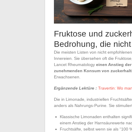
Fruktose und zuckerh
Bedrohung, die nich
Die meisten Listen von nicht empfohlenen
Innereien. Sie übersehen oft die Fruktose
Lancet Rheumatology
einen Anstieg de
zunehmenden Konsum von zuckerhalt
Erwachsenen.
Ergänzende Lektüre :
Travertin: Wo ma
Die in Limonade, industriellen Fruchtsäf
anders als Nahrungs-Purine. Sie stimulie
Klassische Limonaden enthalten signif
einem Anstieg der Harnsäurewerte nach
Fruchtsäfte, selbst wenn sie als “100 %