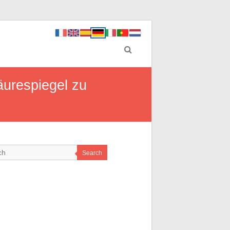
äurespiegel zu
Search