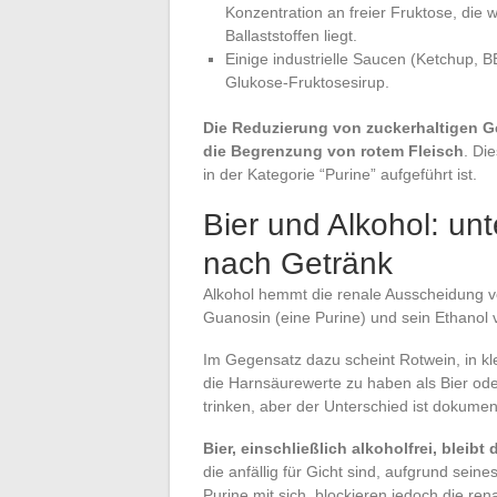
Konzentration an freier Fruktose, die 
Ballaststoffen liegt.
Einige industrielle Saucen (Ketchup,
Glukose-Fruktosesirup.
Die Reduzierung von zuckerhaltigen G
die Begrenzung von rotem Fleisch
. Die
in der Kategorie “Purine” aufgeführt ist.
Bier und Alkohol: un
nach Getränk
Alkohol hemmt die renale Ausscheidung vo
Guanosin (eine Purine) und sein Ethanol
Im Gegensatz dazu scheint Rotwein, in k
die Harnsäurewerte zu haben als Bier oder
trinken, aber der Unterschied ist dokument
Bier, einschließlich alkoholfrei, bleib
die anfällig für Gicht sind, aufgrund sein
Purine mit sich, blockieren jedoch die re