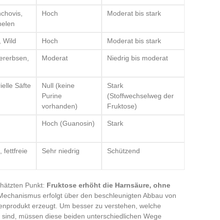
chovis,
Hoch
Moderat bis stark
nelen
 Wild
Hoch
Moderat bis stark
ererbsen,
Moderat
Niedrig bis moderat
ielle Säfte
Null (keine
Stark
Purine
(Stoffwechselweg der
vorhanden)
Fruktose)
Hoch (Guanosin)
Stark
 fettfreie
Sehr niedrig
Schützend
chätzten Punkt:
Fruktose erhöht die Harnsäure, ohne
 Mechanismus erfolgt über den beschleunigten Abbau von
enprodukt erzeugt. Um besser zu verstehen, welche
 sind, müssen diese beiden unterschiedlichen Wege