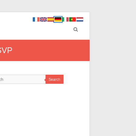
ASVP
Search