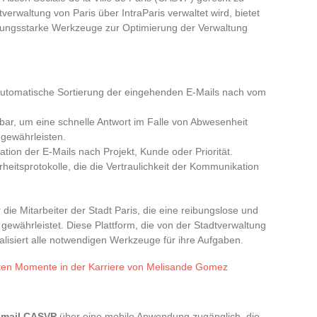
verwaltung von Paris über IntraParis verwaltet wird, bietet
istungsstarke Werkzeuge zur Optimierung der Verwaltung
automatische Sortierung der eingehenden E-Mails nach vom
erbar, um eine schnelle Antwort im Falle von Abwesenheit
 gewährleisten.
sation der E-Mails nach Projekt, Kunde oder Priorität.
rheitsprotokolle, die die Vertraulichkeit der Kommunikation
ür die Mitarbeiter der Stadt Paris, die eine reibungslose und
währleistet. Diese Plattform, die von der Stadtverwaltung
tralisiert alle notwendigen Werkzeuge für ihre Aufgaben.
sten Momente in der Karriere von Melisande Gomez
mail CASVP
über eine mobile Anwendung zugänglich, die