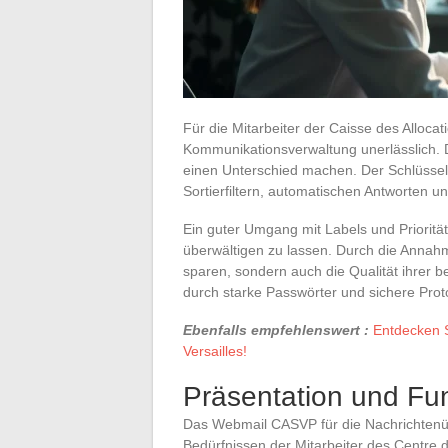
Für die Mitarbeiter der Caisse des Allocati
Kommunikationsverwaltung unerlässlich. 
einen Unterschied machen. Der Schlüssel 
Sortierfiltern, automatischen Antworten u
Ein guter Umgang mit Labels und Priorität
überwältigen zu lassen. Durch die Annahme
sparen, sondern auch die Qualität ihrer 
durch starke Passwörter und sichere Protoko
Ebenfalls empfehlenswert :
Entdecken S
Versailles!
Präsentation und F
Das Webmail CASVP für die Nachrichtenübe
Bedürfnissen der Mitarbeiter des Centre d