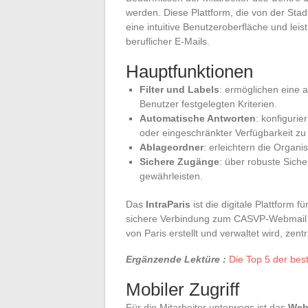
werden. Diese Plattform, die von der Stadt
eine intuitive Benutzeroberfläche und le
beruflicher E-Mails.
Hauptfunktionen
Filter und Labels
: ermöglichen eine 
Benutzer festgelegten Kriterien.
Automatische Antworten
: konfiguri
oder eingeschränkter Verfügbarkeit zu
Ablageordner
: erleichtern die Organi
Sichere Zugänge
: über robuste Siche
gewährleisten.
Das
IntraParis
ist die digitale Plattform f
sichere Verbindung zum CASVP-Webmail ge
von Paris erstellt und verwaltet wird, zen
Ergänzende Lektüre :
Die Top 5 der be
Mobiler Zugriff
Für die Mitarbeiter unterwegs ist das
Web