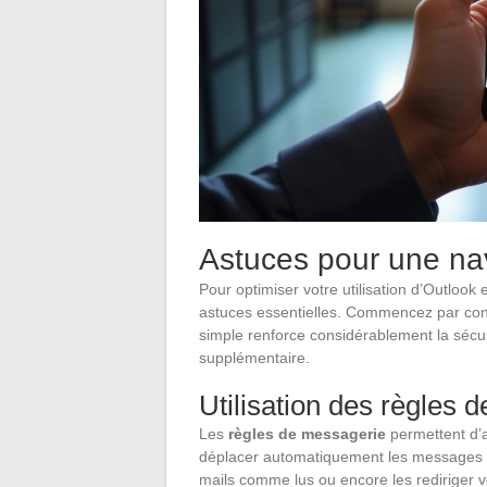
Astuces pour une nav
Pour optimiser votre utilisation d’Outlook
astuces essentielles. Commencez par conf
simple renforce considérablement la sécu
supplémentaire.
Utilisation des règles 
Les
règles de messagerie
permettent d’a
déplacer automatiquement les messages e
mails comme lus ou encore les rediriger v