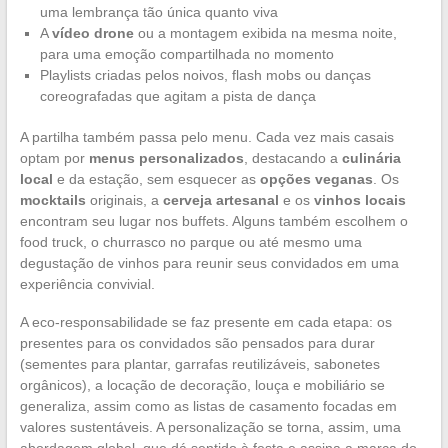
uma lembrança tão única quanto viva
A
vídeo drone
ou a montagem exibida na mesma noite,
para uma emoção compartilhada no momento
Playlists criadas pelos noivos, flash mobs ou danças
coreografadas que agitam a pista de dança
A partilha também passa pelo menu. Cada vez mais casais
optam por
menus personalizados
, destacando a
culinária
local
e da estação, sem esquecer as
opções veganas
. Os
mocktails
originais, a
cerveja artesanal
e os
vinhos locais
encontram seu lugar nos buffets. Alguns também escolhem o
food truck, o churrasco no parque ou até mesmo uma
degustação de vinhos para reunir seus convidados em uma
experiência convivial.
A eco-responsabilidade se faz presente em cada etapa: os
presentes para os convidados são pensados para durar
(sementes para plantar, garrafas reutilizáveis, sabonetes
orgânicos), a locação de decoração, louça e mobiliário se
generaliza, assim como as listas de casamento focadas em
valores sustentáveis. A personalização se torna, assim, uma