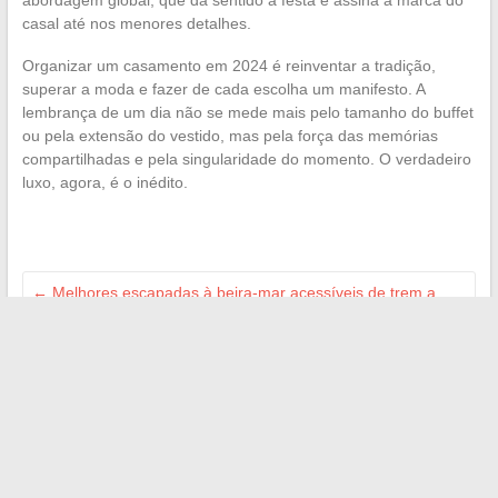
abordagem global, que dá sentido à festa e assina a marca do
casal até nos menores detalhes.
Organizar um casamento em 2024 é reinventar a tradição,
superar a moda e fazer de cada escolha um manifesto. A
lembrança de um dia não se mede mais pelo tamanho do buffet
ou pela extensão do vestido, mas pela força das memórias
compartilhadas e pela singularidade do momento. O verdadeiro
luxo, agora, é o inédito.
←
Melhores escapadas à beira-mar acessíveis de trem a
partir de Paris
Explore todas as seções e serviços de L’Herbe sous le Pied
online
→
Search