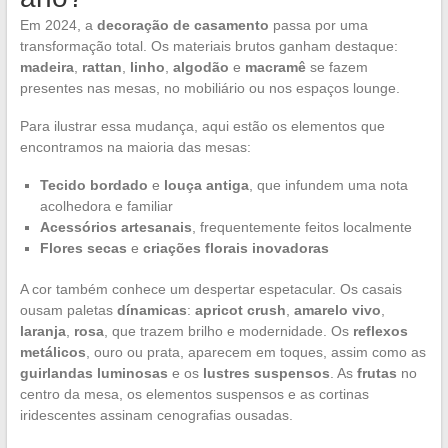
Em 2024, a
decoração de casamento
passa por uma
transformação total. Os materiais brutos ganham destaque:
madeira
,
rattan
,
linho
,
algodão
e
macramê
se fazem
presentes nas mesas, no mobiliário ou nos espaços lounge.
Para ilustrar essa mudança, aqui estão os elementos que
encontramos na maioria das mesas:
Tecido bordado
e
louça antiga
, que infundem uma nota
acolhedora e familiar
Acessórios artesanais
, frequentemente feitos localmente
Flores secas
e
criações florais inovadoras
A cor também conhece um despertar espetacular. Os casais
ousam paletas
dínamicas
:
apricot crush
,
amarelo vivo
,
laranja
,
rosa
, que trazem brilho e modernidade. Os
reflexos
metálicos
, ouro ou prata, aparecem em toques, assim como as
guirlandas luminosas
e os
lustres suspensos
. As
frutas
no
centro da mesa, os elementos suspensos e as cortinas
iridescentes assinam cenografias ousadas.