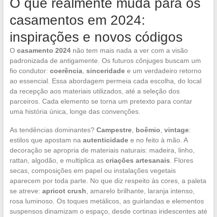
O que realmente muda para os
casamentos em 2024:
inspirações e novos códigos
O
casamento 2024
não tem mais nada a ver com a visão
padronizada de antigamente. Os futuros cônjuges buscam um
fio condutor:
coerência
,
sinceridade
e um verdadeiro retorno
ao essencial. Essa abordagem permeia cada escolha, do local
da recepção aos materiais utilizados, até a seleção dos
parceiros. Cada elemento se torna um pretexto para contar
uma história única, longe das convenções.
As tendências dominantes?
Campestre
,
boêmio
,
vintage
:
estilos que apostam na
autenticidade
e no feito à mão. A
decoração se apropria de materiais naturais: madeira, linho,
rattan, algodão, e multiplica as
criações artesanais
. Flores
secas, composições em papel ou instalações vegetais
aparecem por toda parte. No que diz respeito às cores, a paleta
se atreve:
apricot crush
, amarelo brilhante, laranja intenso,
rosa luminoso. Os toques metálicos, as guirlandas e elementos
suspensos dinamizam o espaço, desde cortinas iridescentes até