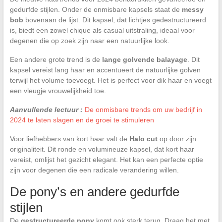
gedurfde stijlen. Onder de onmisbare kapsels staat de
messy
bob
bovenaan de lijst. Dit kapsel, dat lichtjes gedestructureerd
is, biedt een zowel chique als casual uitstraling, ideaal voor
degenen die op zoek zijn naar een natuurlijke look.
Een andere grote trend is de
lange golvende balayage
. Dit
kapsel vereist lang haar en accentueert de natuurlijke golven
terwijl het volume toevoegt. Het is perfect voor dik haar en voegt
een vleugje vrouwelijkheid toe.
Aanvullende lectuur :
De onmisbare trends om uw bedrijf in
2024 te laten slagen en de groei te stimuleren
Voor liefhebbers van kort haar valt de
Halo cut
op door zijn
originaliteit. Dit ronde en volumineuze kapsel, dat kort haar
vereist, omlijst het gezicht elegant. Het kan een perfecte optie
zijn voor degenen die een radicale verandering willen.
De pony’s en andere gedurfde
stijlen
De
gestructureerde pony
komt ook sterk terug. Draag het met