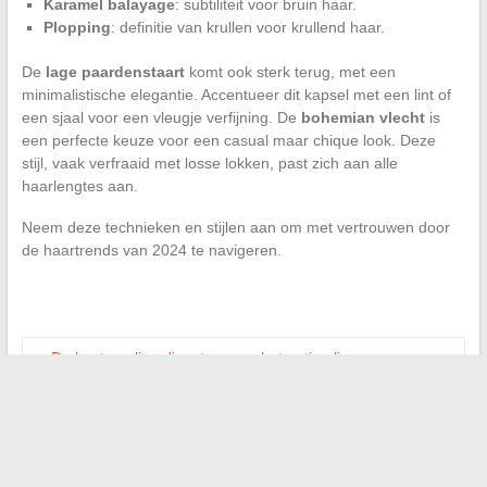
Karamel balayage
: subtiliteit voor bruin haar.
Plopping
: definitie van krullen voor krullend haar.
De
lage paardenstaart
komt ook sterk terug, met een
minimalistische elegantie. Accentueer dit kapsel met een lint of
een sjaal voor een vleugje verfijning. De
bohemian vlecht
is
een perfecte keuze voor een casual maar chique look. Deze
stijl, vaak verfraaid met losse lokken, past zich aan alle
haarlengtes aan.
Neem deze technieken en stijlen aan om met vertrouwen door
de haartrends van 2024 te navigeren.
←
De beste online diensten voor het optimaliseren van
bedrijfsbeheer
Hoe u uw zoektocht naar een baan kunt optimaliseren met
moderne digitale tools
→