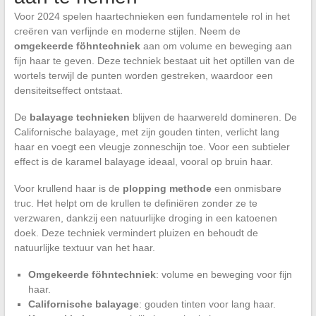
Voor 2024 spelen haartechnieken een fundamentele rol in het
creëren van verfijnde en moderne stijlen. Neem de
omgekeerde föhntechniek
aan om volume en beweging aan
fijn haar te geven. Deze techniek bestaat uit het optillen van de
wortels terwijl de punten worden gestreken, waardoor een
densiteitseffect ontstaat.
De
balayage technieken
blijven de haarwereld domineren. De
Californische balayage, met zijn gouden tinten, verlicht lang
haar en voegt een vleugje zonneschijn toe. Voor een subtieler
effect is de karamel balayage ideaal, vooral op bruin haar.
Voor krullend haar is de
plopping methode
een onmisbare
truc. Het helpt om de krullen te definiëren zonder ze te
verzwaren, dankzij een natuurlijke droging in een katoenen
doek. Deze techniek vermindert pluizen en behoudt de
natuurlijke textuur van het haar.
Omgekeerde föhntechniek
: volume en beweging voor fijn
haar.
Californische balayage
: gouden tinten voor lang haar.