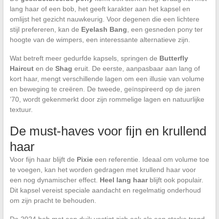
lang haar of een bob, het geeft karakter aan het kapsel en
omlijst het gezicht nauwkeurig. Voor degenen die een lichtere
stijl prefereren, kan de
Eyelash Bang
, een gesneden pony ter
hoogte van de wimpers, een interessante alternatieve zijn.
Wat betreft meer gedurfde kapsels, springen de
Butterfly
Haircut
en de
Shag
eruit. De eerste, aanpasbaar aan lang of
kort haar, mengt verschillende lagen om een illusie van volume
en beweging te creëren. De tweede, geïnspireerd op de jaren
’70, wordt gekenmerkt door zijn rommelige lagen en natuurlijke
textuur.
De must-haves voor fijn en krullend
haar
Voor fijn haar blijft de
Pixie
een referentie. Ideaal om volume toe
te voegen, kan het worden gedragen met krullend haar voor
een nog dynamischer effect.
Heel lang haar
blijft ook populair.
Dit kapsel vereist speciale aandacht en regelmatig onderhoud
om zijn pracht te behouden.
De 2024 bob met een duik vestigt zich ook als een sterke trend.