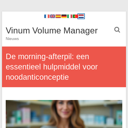
Vinum Volume Manager
Nieuws
De morning-afterpil: een
essentieel hulpmiddel voor
noodanticonceptie