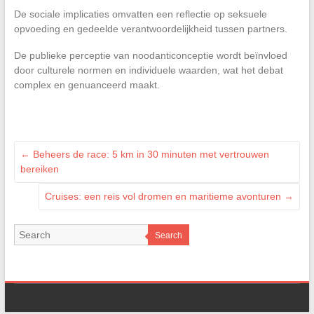
De sociale implicaties omvatten een reflectie op seksuele
opvoeding en gedeelde verantwoordelijkheid tussen partners.
De publieke perceptie van noodanticonceptie wordt beïnvloed
door culturele normen en individuele waarden, wat het debat
complex en genuanceerd maakt.
←
Beheers de race: 5 km in 30 minuten met vertrouwen
bereiken
Cruises: een reis vol dromen en maritieme avonturen
→
Search