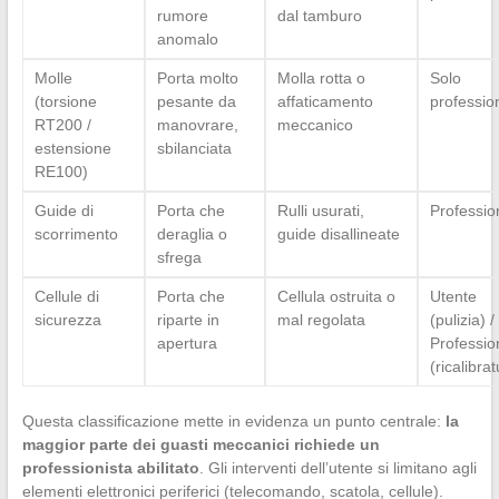
rumore
dal tamburo
anomalo
Molle
Porta molto
Molla rotta o
Solo
(torsione
pesante da
affaticamento
professio
RT200 /
manovrare,
meccanico
estensione
sbilanciata
RE100)
Guide di
Porta che
Rulli usurati,
Professio
scorrimento
deraglia o
guide disallineate
sfrega
Cellule di
Porta che
Cellula ostruita o
Utente
sicurezza
riparte in
mal regolata
(pulizia) /
apertura
Professio
(ricalibra
Questa classificazione mette in evidenza un punto centrale:
la
maggior parte dei guasti meccanici richiede un
professionista abilitato
. Gli interventi dell’utente si limitano agli
elementi elettronici periferici (telecomando, scatola, cellule).