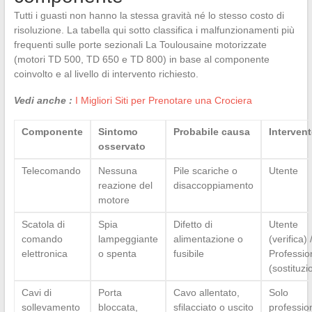
Tutti i guasti non hanno la stessa gravità né lo stesso costo di
risoluzione. La tabella qui sotto classifica i malfunzionamenti più
frequenti sulle porte sezionali La Toulousaine motorizzate
(motori TD 500, TD 650 e TD 800) in base al componente
coinvolto e al livello di intervento richiesto.
Vedi anche :
I Migliori Siti per Prenotare una Crociera
Componente
Sintomo
Probabile causa
Interven
osservato
Telecomando
Nessuna
Pile scariche o
Utente
reazione del
disaccoppiamento
motore
Scatola di
Spia
Difetto di
Utente
comando
lampeggiante
alimentazione o
(verifica) 
elettronica
o spenta
fusibile
Professio
(sostituzi
Cavi di
Porta
Cavo allentato,
Solo
sollevamento
bloccata,
sfilacciato o uscito
professio