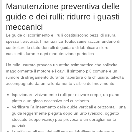
Manutenzione preventiva delle
guide e dei rulli: ridurre i guasti
meccanici
Le guide di scorrimento e i rulli costituiscono pezzi di usura
spesso trascurati. I manuali La Toulousaine raccomandano di
controllare lo stato dei rulli di guida e di lubrificare i loro
cuscinetti durante ogni manutenzione periodica.
Un rullo usurato provoca un attrito asimmetrico che sollecita
maggiormente il motore e i cavi. Il sintomo più comune è un
rumore di sfregamento durante l’apertura o la chiusura, talvolta
accompagnato da un rallentamento visibile del movimento.
Ispezionare visivamente i rulli per rilevare crepe, un piano
piatto o un gioco eccessivo nel cuscinetto.
Verificare l’allineamento delle guide verticali e orizzontali: una
guida leggermente piegata dopo un urto (veicolo, oggetto
stoccato troppo vicino) può provocare un deragliamento
parziale.
Lubrificare gli assi dei rulli con un lubrificante adeguato