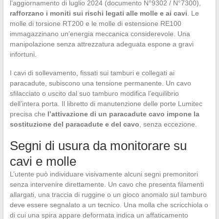
l’aggiornamento di luglio 2024 (documento N°9302 / N°7300),
rafforzano i moniti sui rischi legati alle molle e ai cavi
. Le
molle di torsione RT200 e le molle di estensione RE100
immagazzinano un’energia meccanica considerevole. Una
manipolazione senza attrezzatura adeguata espone a gravi
infortuni.
I cavi di sollevamento, fissati sui tamburi e collegati ai
paracadute, subiscono una tensione permanente. Un cavo
sfilacciato o uscito dal suo tamburo modifica l’equilibrio
dell’intera porta. Il libretto di manutenzione delle porte Lumitec
precisa che
l’attivazione di un paracadute cavo impone la
sostituzione del paracadute e del cavo
, senza eccezione.
Segni di usura da monitorare su
cavi e molle
L’utente può individuare visivamente alcuni segni premonitori
senza intervenire direttamente. Un cavo che presenta filamenti
allargati, una traccia di ruggine o un gioco anomalo sul tamburo
deve essere segnalato a un tecnico. Una molla che scricchiola o
di cui una spira appare deformata indica un affaticamento