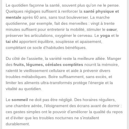
Le quotidien façonne la santé, souvent plus qu’on ne le pense.
Quelques réglages suffisent à renforcer la
santé physique et
mentale
après 60 ans, sans tout bouleverser. La marche
quotidienne, par exemple, fait des merveilles : vingt à trente
minutes suffisent pour entretenir la mobilité, stimuler le
cœur
,
préserver les articulations, oxygéner le cerveau. Le
yoga
et le
tai chi
apportent équilibre, souplesse et apaisement,
complétant ce socle d’habitudes bénéfiques.
Du côté de l’assiette, la variété reste la meilleure alliée. Manger
des
fruits, légumes, céréales complètes
nourrit la mémoire,
ralentit le vieillissement cellulaire et aide à prévenir divers
troubles métaboliques. Boire suffisamment, sans excès, et
limiter les aliments ultra-transformés protège l’énergie et la
vitalité au quotidien.
Le
sommeil
ne doit pas être négligé. Des horaires réguliers,
une chambre aérée, l’éloignement des écrans avant de dormir :
ces gestes simples ont le pouvoir d’améliorer la qualité du repos
et d’éviter que les troubles nocturnes ne s’installent
durablement.